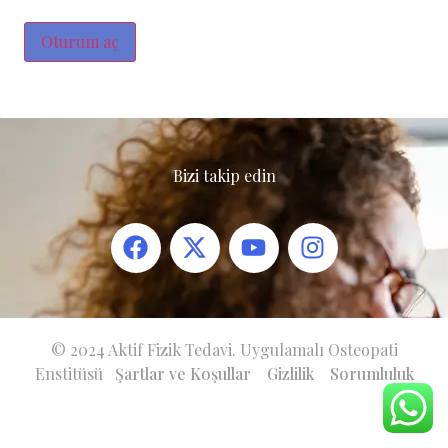
Oturum aç
Bizi takip edin
© 2024 Aktif Fizik Tedavi. Uygulamalı Osteopati
Enstitüsü
Şartlar ve Koşullar
Gizlilik
Sorumluluk