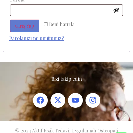
Beni hatırla
Giriş Yap
Parolanızı mı unuttunuz?
Bizi takip edin
© 2024 Aktif Fizik Tedavi. Uygulamalı Osteopati