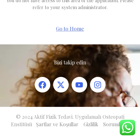
You do not have access to this area of the application. Please
refer to your system administrator.
Go to Home
Bizi takip edin
© 2024 Aktif Fizik Tedavi. Uygulamalı Osteopati
Enstitüsü
Şartlar ve Koşullar
Gizlilik
Sorumluluk