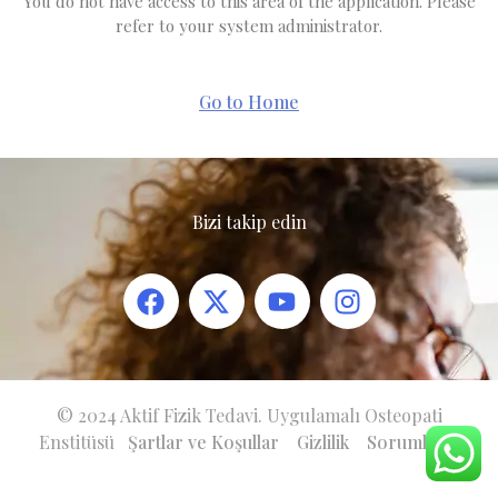
You do not have access to this area of the application. Please
refer to your system administrator.
Go to Home
Bizi takip edin
© 2024 Aktif Fizik Tedavi. Uygulamalı Osteopati
Enstitüsü
Şartlar ve Koşullar
Gizlilik
Sorumluluk