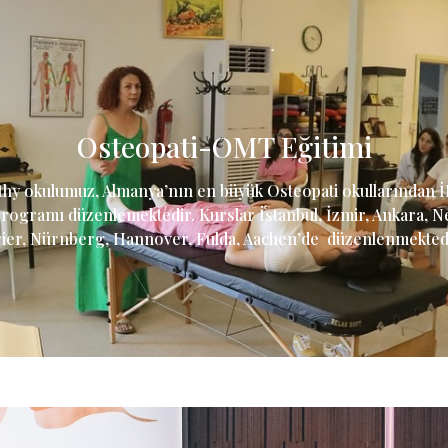
Osteopati-OMT Eğitimi
thy okulumuz, Almanya’nın en büyük Osteopati okullarından 
a programı düzenlemektedir. Kurslar İstanbul, İzmir, Ankara, 
ier, Nürnberg, Hannover, Fulda, Aachen’de düzenlenmekted