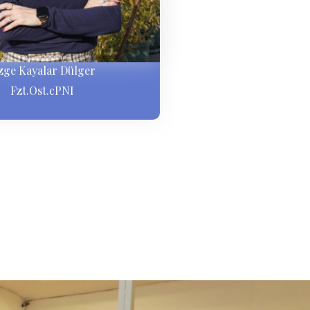
zge Kayalar Dülger
Fzt.Ost.cPNI