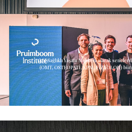
Aktif Sağlıklı Yaşam Merkezi olarak senelerdi
(OMT, OSTEOPATİ, KPM, FİZYOLOJİ) bünye