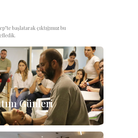
tep’te başlatarak çıktığımız bu
efledik.
ıtım Günleri