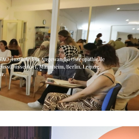
İFAO-İnstitute Für Angewandte Osteopathie ile
Neuss(Düsseldorf, Mannheim, Berlin, Leipzig,
ir.