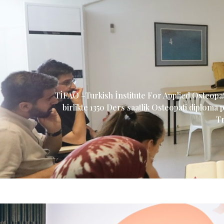
TİFAO –Turkish İnstitute For Applied Osteopa
birlikte 1350 Ders saatlik Osteopati diplom
Tr