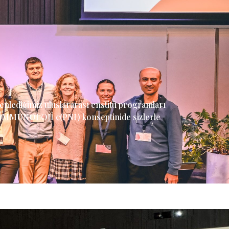
üzenlediğimiz uluslararası enstitü programları
İMMUNOLOJİ c(PNI) konseptinide sizlerle