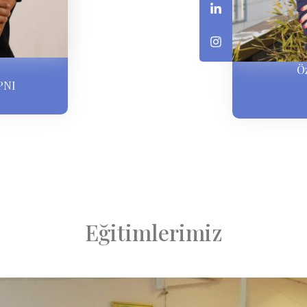
Ö
PNI
Eğitimlerimiz