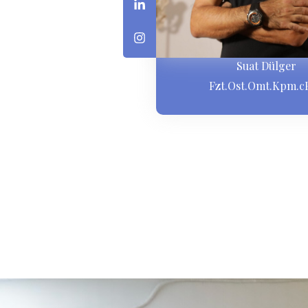
Suat Dülger
Fzt.Ost.Omt.Kpm.c