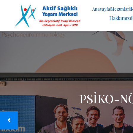
Anasayfa
Mezunlar
İ
Hakkımızd
B
ANK