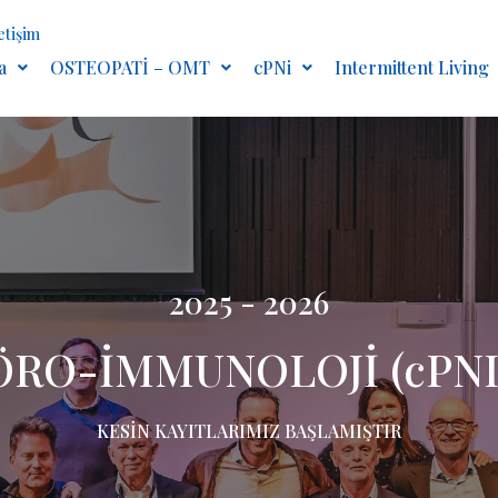
letişim
a
OSTEOPATİ – OMT
cPNi
Intermittent Living
İO REGENARATİF TERAPİ KONSEP
OSTEOPATİ OMT
ARA İZMİR İSTANBUL
KESİN KAYITLARIMIZ BAŞLAMIŞTIR