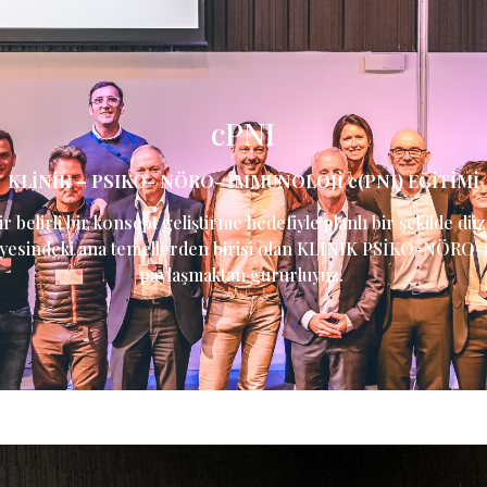
cPNI
KLİNİK – PSIKO- NÖRO- IMMUNOLOJİ c(PNI) EĞİTİMİ
r belirli bir konsept geliştirme hedefiyle planlı bir şekilde d
sindeki ana temellerden birisi olan KLINIK PSİKO-NÖRO-
paylaşmaktan gururluyuz.