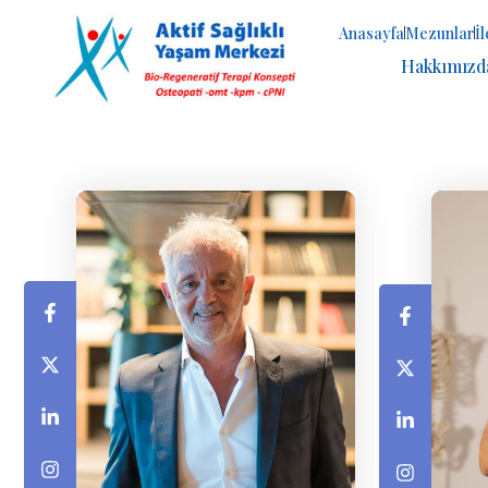
Anasayfa
Mezunlar
İ
Hakkımızd