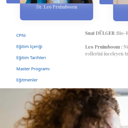
Dr. Leo Pruimboom
Suat DÜLGER :
Bio-R
CPNi
Eğitim İçeriği
Leo Pruimboom :
Nö
rollerini inceleyen 
Eğitim Tarihleri
Master Programı
Eğitmenler