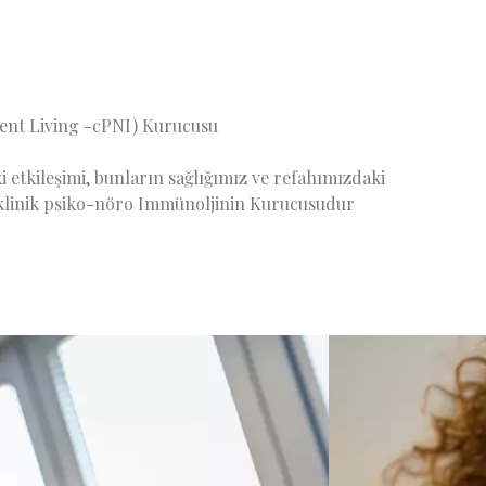
tent Living -cPNI) Kurucusu
 etkileşimi, bunların sağlığımız ve refahımızdaki
ve klinik psiko-nöro Immünoljinin Kurucusudur