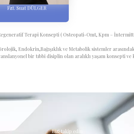
Fzt. Suat DÜLGER
egeneratif Terapi Konsepti ( Osteopati-Omt, Kpm – İntermit
rolojik, Endokrin,Bağışıklık ve Metabolik sistemler arasındaki
translanyonel bir tıbbi disiplin olan aralıklı yaşam konsepti 
Bizi takip edin