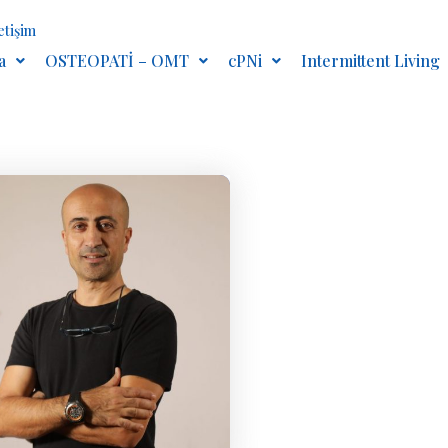
letişim
a
OSTEOPATİ – OMT
cPNi
Intermittent Living