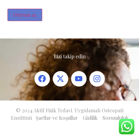
Oturum aç
Bizi takip edin
© 2024 Aktif Fizik Tedavi. Uygulamalı Osteopati
Enstitüsü
Şartlar ve Koşullar
Gizlilik
Sorumluluk