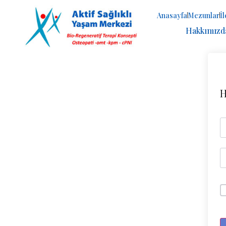
Anasayfa
Mezunlar
İ
Hakkımızd
H