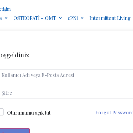
letişim
a
OSTEOPATİ – OMT
cPNi
Intermittent Living
oşgeldiniz
Forgot Passwor
Oturumumu açık tut