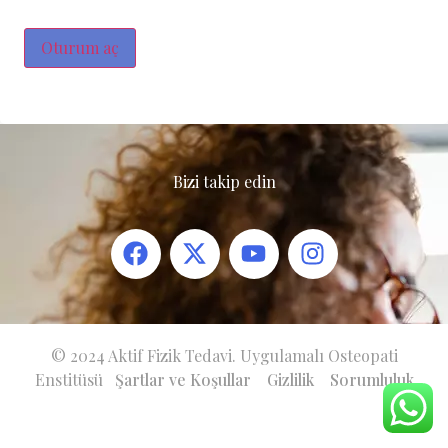
Oturum aç
Bizi takip edin
© 2024 Aktif Fizik Tedavi. Uygulamalı Osteopati
Enstitüsü
Şartlar ve Koşullar
Gizlilik
Sorumluluk