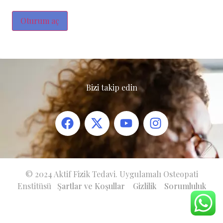
Oturum aç
Bizi takip edin
© 2024 Aktif Fizik Tedavi. Uygulamalı Osteopati
Enstitüsü
Şartlar ve Koşullar
Gizlilik
Sorumluluk