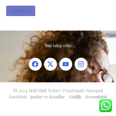
Oturum aç
Bizi takip edin
© 2024 Aktif Fizik Tedavi. Uygulamalı Osteopati
Enstitüsü
Şartlar ve Koşullar
Gizlilik
Sorumluluk