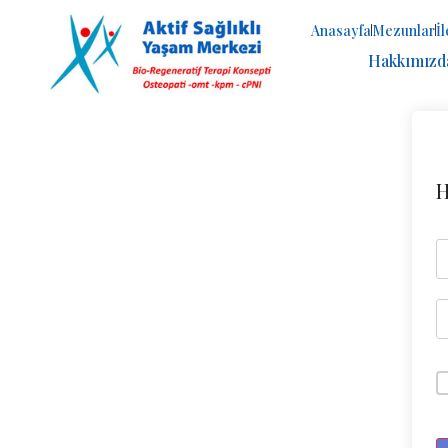
Anasayfa
Mezunlar
İ
Hakkımızd
H