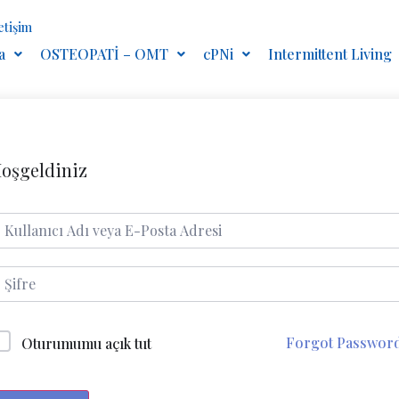
letişim
a
OSTEOPATİ – OMT
cPNi
Intermittent Living
oşgeldiniz
Forgot Passwor
Oturumumu açık tut