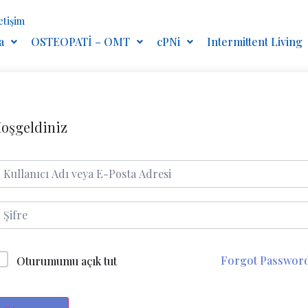
letişim
a
OSTEOPATİ – OMT
cPNi
Intermittent Living
oşgeldiniz
Forgot Passwor
Oturumumu açık tut