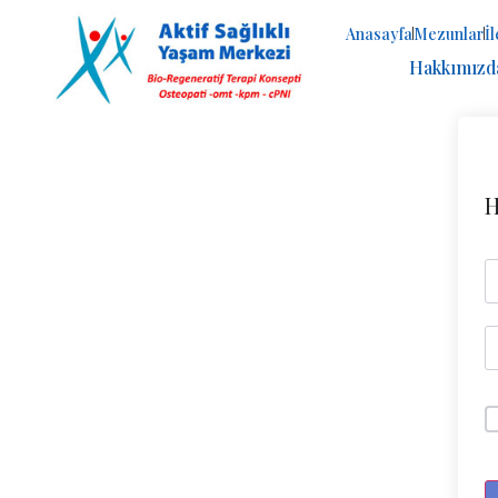
Anasayfa
Mezunlar
İ
Hakkımızd
H