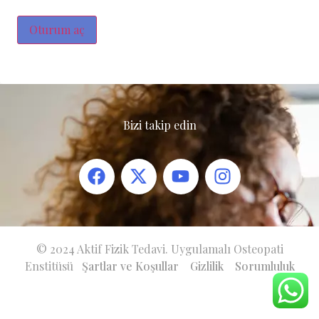
Oturum aç
Bizi takip edin
© 2024 Aktif Fizik Tedavi. Uygulamalı Osteopati
Enstitüsü
Şartlar ve Koşullar
Gizlilik
Sorumluluk