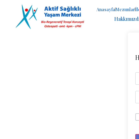
Anasayfa
Mezunlar
İ
Hakkımızd
H