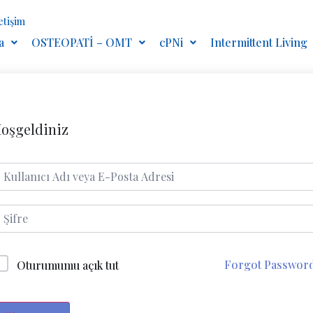
letişim
a
OSTEOPATİ – OMT
cPNi
Intermittent Living
oşgeldiniz
Forgot Passwor
Oturumumu açık tut