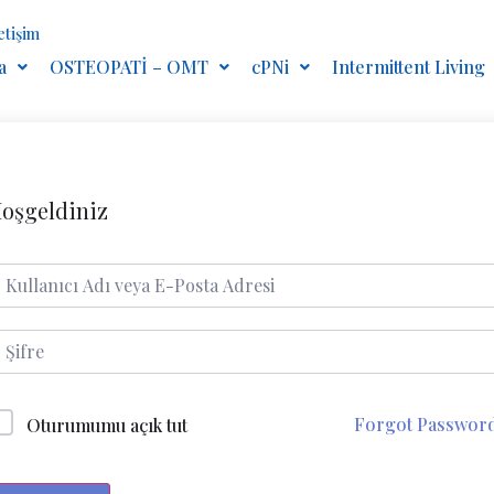
letişim
a
OSTEOPATİ – OMT
cPNi
Intermittent Living
oşgeldiniz
Forgot Passwor
Oturumumu açık tut