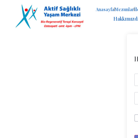
Anasayfa
Mezunlar
İ
Hakkımızd
H